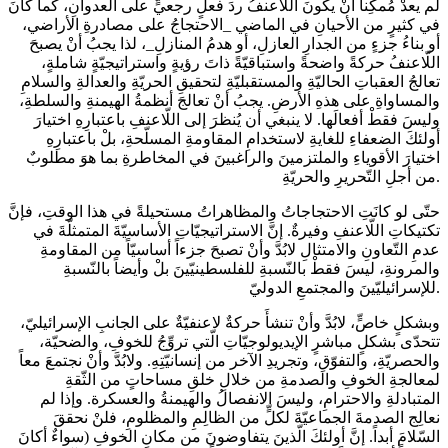
لم يعدْ مُمكِناً أنْ يكونَ اللّاعنفُ ردَ فعلٍ رجعيٍّ على العدوانِ، كما كانَ
في كثيرٍ من الأحيانِ في الماضي _الاحتجاجُ على مصادرةِ الأراضي،
أو بناءُ جزءٍ من الجدارِ العازلِ، أو هدمُ المنازلِ_، لذا يجبُ أنْ يصبحَ
اللّاعنفُ حركةً واضحةً واستباقيّةً ذاتَ رؤيةٍ واستراتيجيّةٍ شاملةٍ،
تعالجُ العقباتِ الحاليّةِ والمستقبليّةِ لتحقيقِ الحريّةِ والعدالةِ والسلامِ
والمساواةِ على هذهِ الأرضِ. يجبُ أنْ تعالجَ أنظمةُ الهيمنةِ والسلطةِ،
وليسَ فقطْ أفعالَها. لا ينبغي أن يُنظرَ إلى اللّاعنفِ باعتبارِهِ اختيارَ
أولئكَ الضعفاءِ للغايةِ لاستخدامِ المقاومةِ المسلّحةِ، بلْ باعتبارِهِ
اختيارَ الأقوياءِ والملتزمينَ والراغبينَ في المخاطرةِ بما هوَ مطلوبٌ
من أجلِ التّحريرِ والحريّةِ.
حتّى لو كانَتِ الاحتجاجاتُ والمظاهراتُ مستحيلةً في هذا الوقتِ، فإنَّ
تكتيكاتِ اللّاعنفِ وفيرةٌ. إنَّ الاستراتيجيّاتِ الأساسيّةَ المتمثلّةَ في
عدمِ التّعاونِ والامتثالِ لابُدَّ وأنْ تصبحَ جزءاً أساسيّاً من المقاومةِ
والمرونةِ، ليسَ فقطْ بالنّسبةِ للفلسطينيّينَ بلْ وأيضاً بالنّسبةِ
للإسرائيليّينَ والمجتمعِ الدوليّ.
وبشكلٍ خاصٍّ، لابُدَّ وأنْ تنشأَ حركةٌ لاعنفيّةٌ على الجانبِ الإسرائيليّ،
تتحدّى بشكلٍ مباشرٍ الإيديولوجيّاتِ الّتي تروِّجُ للخوفِ، والضحيّة،
والحصريّةِ، والتفوّقِ، وتجريدِ الآخر من إنسانيّتِهِ. ولابُدَّ وأنْ نجتمعَ معاً
لمعالجةِ الخوفِ والصدمةِ من خلالِ خلقِ مساحاتٍ من الثّقةِ
المتبادلةِ والاحترامِ، وليسَ الانفصالُ والهيمنةُ والعسكرة. وإذا لم
نعالِج الصدمةَ الجماعيّةَ لكلٍّ من الظالِمِ والمظلومِ، فلنْ نحققَ
السّلامَ أبداً. إنَّ أولئكَ الّذينَ يتفاوضونَ من مكانِ الخوفِ (سواءٌ أكانَ