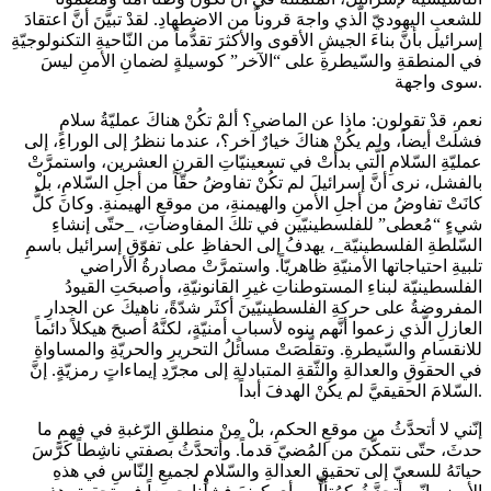
للشعبِ اليهوديّ الّذي واجهَ قروناً من الاضطهادِ. لقدْ تبيَّنَ أنَّ اعتقادَ
إسرائيل بأنَّ بناءَ الجيشِ الأقوى والأكثرَ تقدُّماً من النّاحيةِ التكنولوجيّةِ
في المنطقةِ والسّيطرةِ على “الآخر” كوسيلةٍ لضمانِ الأمنِ ليسَ
سوى واجهة.
نعم، قدْ تقولون: ماذا عن الماضي؟ ألمْ تكُنْ هناكَ عمليّةُ سلامٍ
فشلَتْ أيضاً، ولم يكُنْ هناكَ خيارٌ آخر؟، عندما ننظرُ إلى الوراءِ، إلى
عمليّةِ السّلامِ الّتي بدأتْ في تسعينيّاتِ القرنِ العشرين، واستمرَّتْ
بالفشل، نرى أنَّ إسرائيلَ لم تكُنْ تفاوضُ حقّاً من أجلِ السّلامِ، بلْ
كانَتْ تفاوضُ من أجلِ الأمنِ والهيمنةِ، من موقعِ الهيمنةِ. وكانَ كلُّ
شيءٍ “مُعطى” للفلسطينيّين في تلكَ المفاوضاتِ، _حتّى إنشاءِ
السّلطةِ الفلسطينيّة_، يهدفُ إلى الحفاظِ على تفوّقِ إسرائيل باسمِ
تلبيةِ احتياجاتها الأمنيّةِ ظاهريّاً. واستمرَّتْ مصادرةُ الأراضي
الفلسطينيّة لبناءِ المستوطناتِ غيرِ القانونيّةِ، وأصبحَتِ القيودُ
المفروضةُ على حركةِ الفلسطينيّينَ أكثَر شدّةً، ناهيكَ عن الجدارِ
العازلِ الّذي زعموا أنَّهم بنوه لأسبابٍ أمنيّةٍ، لكنَّهُ أصبحَ هيكلاً دائماً
للانقسامِ والسّيطرةِ. وتقلَّصَتْ مسائلُ التحريرِ والحريّةِ والمساواةِ
في الحقوقِ والعدالةِ والثّقةِ المتبادلةِ إلى مجرّدِ إيماءاتٍ رمزيّةٍ. إنَّ
السّلامَ الحقيقيَّ لم يكُنْ الهدفَ أبداً.
إنّني لا أتحدَّثُ من موقعِ الحكمِ، بلْ مِنْ منطلقِ الرّغبةِ في فهمِ ما
حدثَ، حتّى نتمكَّنَ من المُضيّ قدماً. وأتحدَّثُ بصفتي ناشِطاً كَرَّسَ
حياتَهُ للسعيّ إلى تحقيقِ العدالةِ والسّلامِ لجميعِ النّاسِ في هذهِ