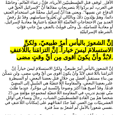
الأقل_ لوقفِ قتلِ الفلسطينيّينَ الأبرياء، فإنَّ زعماءَ العالمِ، وخاصّةً
في الغربِ، لم يردّوا إلّا بتصريحاتٍ مفادُها أنَّ “لإسرائيل الحقَّ في
الدفاعِ عن نفسِها”. ويعني هذا أنَّ إسرائيل محقّةٌ في استخدامِ العنفِ
دائماً، وهمْ يؤيّدونَ ذلكَ وبالتّالي لن يُغيّروا سياستَهم. وقدْ تمَّ رفضُ
العديدِ مِنَ الاحتجاجاتِ العالميّةِ اللّاعنفيّةِ باعتبارِها معاديةً لإسرائيل،
أو معاديةً للساميّةِ، بلْ وحتّى قوبِلَتْ بالعنفِ مِنْ جانبِ قوّاتِ
الشرطةِ الإسرائيليّةِ.
إنَّ الشعورَ باليأسِ أمرٌ طبيعيّ، ولكنَّ
الاستسلامَ ليسَ خياراً. إنَّ التزامَنا باللّاعنفِ
لابُدَّ وأنْ يكونَ أقوى مِن أيِّ وقتٍ مضى.
إنَّ الشعورَ باليأسِ أمرٌ طبيعيٌّ، ولكنَّ الاستسلامَ ليسَ خياراً. إنَّ
التزامَنا باللّاعنفِ لابُدَّ وأنْ يكونَ أقوى من أيِّ وقتٍ مضى، ولن نتمكَّنَ
مِن بناءِ مستقبلٍ أفضلٍ مِن خلالِ قتلِ بعضنا البعض، أو السيطرةِ
على بعضِنا البعضِ، والمقاومةُ اللّاعنفيّةُ هي السّبيلُ إلى المضيّ
قدمُاً. وقدْ أصبحَ هذا أكثرَ وضوحاً بالنّسبةِ لي مؤخّراً، عندما طُلبَ
منّي تقديمَ تدريبٍ في المقاومةِ اللّاعنفيّةِ لمجموعةٍ مؤلّفةٍ من 25
شخصاً همْ مِنَ القادةِ الفلسطينيّينَ الشباب، رجالٌ ونساء في أوائلِ
العشرينيّات مِنَ العمرِ. لقدْ جدّدَ انفتاحُهم على إمكاناتِ اللّاعنفِ في
نفسي شعوراً بالأملِ لم أشعرْ بهِ منذُ فترة.