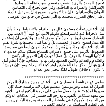
تحقيقِ الوحدةِ والرؤيةِ لشعبٍ منقسمٍ بسببِ نظامِ السيطرةِ
الإسرائيليّ والصراعاتِ الداخلّيةِ. وفي حين نحتاجُ إلى التّضامنِ
الدوليّ والإسرائيليّ، فإنَّ هذا لا يعني بالضرورةِ أنَّ إسرائيل قادرةٌ
على إلحاقِ الضررِ بالمجتمعاتِ الّتي تعيشُ في حالةٍ من الفوضى.
إنَّ اللّاعنفَ يتطلَّبُ مستوىً عالٍ من الالتزامِ والانضباطِ، ولابدَّ وأنْ
يتمَّ الانخراطُ فيهِ كاستراتيجيّةٍ طويلةِ الأمدِ، مع فهمِ أنَّ العديدَ مِنِ
المعاركِ سوفَ تُربَحُ، والعديدُ مِنْها سوفَ تُخسَرُ. ولا ينبغي أنْ يُستخدمَ
اللّاعنفُ لفضحِ الاحتلالِ فحسب، بلْ وأيضاً لبناءِ مجتمعاتٍ تلتزمُ بقيمِ
الحياةِ اللّاعنفيّةِ. ولابُدَّ وأنْ يُشرَكَ المجتمعُ الدوليّ أيضاً في ممارسةِ
الضغوطِ اللّازمةِ على جميعِ الأطرافِ للسماحِ بعمليّةِ سلامٍ جديدةٍ، لا
تُحرِّكُها الهيمنةُ والخوفُ، بلْ عمليّةٌ تهدفُ إلى التحريرِ الجماعيّ
والسّلامِ والعدالةِ والأمنِ للجميعِ. وفي نهايةِ المطافِ، فإنَّ أعظمَ أملٍ
لديّ هوَ أنْ أصدِّقَ ما قالَهُ مارتن لوثر كينغ الابن ذاتَ يومٍ: “إنَّ قوسَ
الكونِ الأخلاقيّ طويلٌ، لكنَّهُ ينحني نحوَ العدالةِ”.
******************************************
سامي عوض ناشطٌ فلسطينيّ في اللّاعنفِ ومديرٌ مشاركٌ للمركزِ
الدوليّ للّاعنف. وهو مؤسسُ منظمةِ هولي لاند تراست حيثُ كانَ
مديرها لمدّةِ 25 عاماً. حصلَ سامي على درجةِ الدكتوراه في اللّاهوت
من معهد شيكاغو اللّاهوتي، ودرجةِ الماجستير في العلاقاتِ الدوليّةِ
من الجامعةِ الأمريكيّةِ في واشنطن العاصمة، ودرجةِ البكالوريوس
في العلومِ السياسيّة من جامعةِ كانساس.