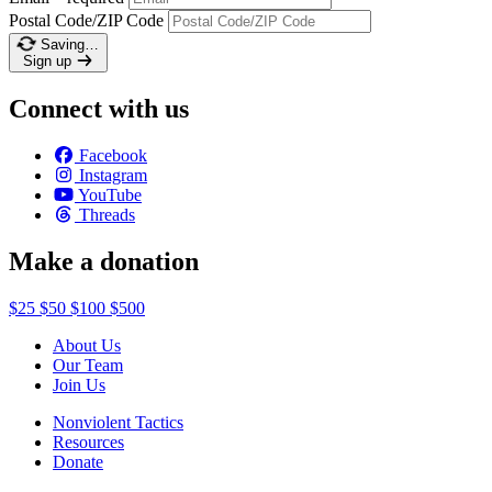
Postal Code/ZIP Code
Saving…
Sign up
Connect with us
Facebook
Instagram
YouTube
Threads
Make a donation
$25
$50
$100
$500
About Us
Our Team
Join Us
Nonviolent Tactics
Resources
Donate