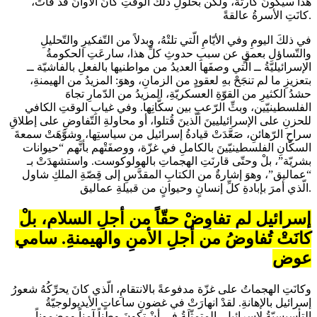
هذا سيكونُ كارثةً، ولكن بحلولِ ذلكَ الوقتِ كانَ الأوانُ قدْ فاتَ،
كانَتِ الأسرةُ عالقةً.
في ذلكَ اليومِ وفي الأيّامِ الّتي تلتْهُ، وبدلاً من التّفكيرِ والتّحليلِ
والتّساؤلِ بعمقٍ عن سببِ حدوثِ كلِّ هذا، سارعَتِ الحكومةُ
الإسرائيليّةُ ــ الّتي وصفَها العديدُ من مواطنيها بالفعلِ بالفاشيّة ــ
بتعزيزِ ما لم تنجَحْ بهِ لعقودٍ من الزمانِ، وهوَ: المزيدُ من الهيمنةِ،
حشدُ الكثيرِ من القوّةِ العسكريّةِ، المزيدُ من الدّمارِ تجاهَ
الفلسطينيّين، وبثِّ الرّعبِ بين سكَّانِها. وفي غيابِ الوقتِ الكافي
للحزنِ على الإسرائيليينَ الّذينَ قُتلوا، أو محاولةِ التّفاوضِ على إطلاقِ
سراحِ الرّهائنِ، صَعَّدَتْ قيادةُ إسرائيل من سياستِها، وشوَّهَتْ سمعةَ
السكّانِ الفلسطينيّينَ بالكاملِ في غزّة، ووصفَتْهم بأنَّهم “حيوانات
بشريّة”، بلْ وحتّى قارنَتِ الهجماتِ بالهولوكوست. واستشهدَتْ بـ
“عماليق”، وهوَ إشارةٌ من الكتابِ المقدَّسِ إلى قِصّةِ الملكِ شاول
الّذي أمرَ بإبادةِ كلِّ إنسانٍ وحيوانٍ من قبيلةِ عماليق.
إسرائيل لم تفاوِضْ حقّاً من أجلِ السلامِ، بلْ
كانَتْ تُفاوضُ من أجلِ الأمنِ والهيمنةِ. سامي
عوض
وكانَتِ الهجماتُ على غزّة مدفوعةً بالانتقامِ، الّذي كانَ يحرِّكُهُ شعورُ
إسرائيل بالإهانةِ. لقدْ انهارَتْ في غضونِ ساعاتٍ الأيديولوجيّةُ
التأسيسيّةُ لإسرائيل، المتمثّلَةُ في أنْ تكونَ وطناً آمناً ومضموناً