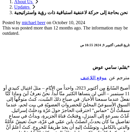
About Us
Updates
نحن بحاجة إلى حركة لاعنفية استباقية ذات رؤية واستراتيجية
Posted by
michael beer
on
October 10, 2024
This was posted more than 12 months ago. The information may be
outdated.
تاريخ النشر: أكتوبر 9, 2024 10:55 ص
بقلم: سامي عوض*
مترجم عن
موقع اللاعنف
أصبحَ السّابعُ من أكتوبر 2023، واحداً من الأيّامِ – مثلَ اغتيال كنيدي أو
11 سبتمبر – الّتي لن ينساها الكثير منّا أبداً. نحنُ نعرفُ أينَ وماذا كُنّا
نفعلُ عندما سمعنا الأخبارَ. في صباحِ ذلكَ السّبت، كنتُ متوجِّهاً إلى
السوقِ الأسبوعيّ المحليّ للخضرواتِ العضويّةِ في بيت لحم، عندما
سمعْتُ أنَّ “حماس” اخترقَتِ الحاجزَ حولَ غزّة ودخلَتْ إسرائيل.
عُدْتُ بسرعةٍ إلى المنزلِ، وفتحْتُ قناةَ الجزيرةِ، وبدأتُ في سماعِ
تفاصيلِ ما كان يحدثُ. اتصلْتُ بابن عمّي في غزّة، حيثُ تعيشُ عائلةُ
والدتي بالكاملِ، وتوسّلْتُ إليهِ أن يجدَ طريقةً للخروجِ. كنتُ أعلمُ أنَّ