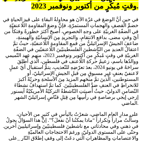
وقتٍ مُبكّرٍ من أكتوبر ونوفمبر 2023.
في حينِ أنَّ الوضعَ في غزّة الآنَ هو محاولةُ البقاءِ على قيدِ الحياةِ في
خضمِّ القصفِ والهجماتِ المستمرّةِ، فإنَّ وضعَ المقاومةِ اللّاعنفيّةِ
في الضفّةِ الغربيّةِ على وجهِ الخصوصِ، أصبحَ أكثرَ خطورةً وفتكاً من
أيّ وقتٍ مضى. بدافعِ الانتقامِ، والتجريدِ مِنَ الإنسانيّةِ والهيمنةِ،
ضاعفَ الجيشُ الإسرائيليُّ من قمعِ المقاومةِ اللّاعنفيّةِ، حيثُ تمَّ
اعتقالُ العديدِ من النّاشطينَ الفلسطينيّينَ اللّاعنفيّين في الضفّةِ
الغربيّةِ في وقتٍ مُبكّرٍ من أكتوبر ونوفمبر 2023، منهم عهد التّميمي
ووالدُها باسم، زعيمُ حركةِ اللّاعنف في فلسطين، الّذي أُطلِقَ
سراحَهُ في يونيو 2024، بعدَ تعرّضِهِ للتّعذيبِ. يتمُّ استقبال أيّ عملٍ
لاعنفيّ بعنفٍ غيرِ مسبوقٍ مِن قبلِ الجيشِ الإسرائيليّ، أو
المستوطنين، الّذينَ تمَّ منحَهم المزيدَ مِنَ الأسلحةِ وحريّةً أكبرَ
للانخراطِ في العنفِ ضدَّ الفلسطينيّينَ. كما تمَّ استهدافُ نشطاءَ
التّضامنِ الدوليّ، حيثُ أُصيبَتِ النّاشطةُ التركيّةُ الأمريكيّةُ آيسنور
إزجي إيجي برصاصةٍ في رأسِها مِن قِبَلِ قنّاصٍ إسرائيليّ الشهر
الماضي.
على مدارِ العامِ الماضي، شعرْتُ باليأسِ في كثيرٍ من الأحيانِ،
وسألْتُ مراراً وتكراراً “ماذا يمكنُنا أنْ نفعلَ؟”. إنَّ هذا السؤالَ يجولُ
في ذهني وفي محادثاتي مع ناشطينَ فلسطينيّينَ وإسرائيليينَ آخرين.
وحتّى على المستوى الدوليّ، ورغمَ الاحتجاجاتِ العالميّةِ
والاعتصاماتِ والمظاهراتِ الّتي دعَتْ إلى وقفِ إطلاقِ النّارِ _على