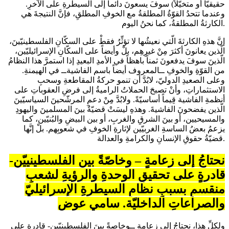
حقيقيّاً أو متخيّلاً) سوفَ يسعونَ دائماً إلى السيطرةِ على الآخرِ.
وعندما تتحدُ القوّةُ المطلقةُ مع الخوفِ المطلقِ، فإنَّ النتيجةَ هي
الكارثةُ المطلقةُ، كما نحنُ اليوم.
إنَّ هذهِ الكارثةَ الّتي نعيشُها لا تؤثِّرُ فقطْ على السكّانِ الفلسطينيّينَ،
الّذين يعانونَ أكثرَ مِنْ غيرِهِم، بلْ وأيضاً على السكّانِ الإسرائيليّين،
الّذينَ سوفَ يدفعونَ ثمناً باهظاً في الأمدِ البعيدِ إذا استمرَّ هذا النظامُ
من القوّةِ والخوفِ ــالمعروف أيضاً باسم الفاشيةــ في الهيمنةِ.
وعلى الصعيدِ الدوليّ، لابُدَّ أن تنمو حركةُ المقاطعةِ وسحبِ
الاستثماراتِ، وأنْ تصبحَ الحملاتُ الراميةُ إلى فرضِ العقوباتِ على
أنظمةِ الفاشية قِيماً أساسيّةً. ولابُدَّ مِنْ دعمِ المرشّحينَ السياسيّينَ
الّذين يفضحونَ الفاشيةَ. وهذهِ ليسَتْ قضيّةٌ بينَ المسلمينَ واليهودِ
والمسيحيين، أو بينَ الشرقِ والغربِ، أو بين البيضِ والبُنيّين، كما
يزعمُ بعضُ الساسةِ الغربيّين لإثارةِ الخوفِ في شعوبِهم. بلْ إنَّها
قضيّةُ حقوقِ الإنسانِ والكرامةِ والعدالة.
نحتاجُ إلى زعامةٍ – وخاصّةً بين الفلسطينييّن-
قادرةٍ على تحقيقِ الوحدةِ والرؤيةِ لشعبٍ
منقسمٍ بسببِ نظامِ السيطرةِ الإسرائيليّ
والصراعاتِ الداخليّة. سامي عوض
ولكلِّ هذا، نحتاجُ إلى زعامةٍ ــوخاصةً بينَ الفلسطينيّين- قادرةٍ على