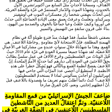
الأرضِ. إنّي أتحدَّثُ كمُتألِّمٍ رأى كيفَ فشلْنا جميعاً في تحقيقِ هذهِ
الأهدافِ، وسمحْنا لأحداثٍ مثلَ السابع من أكتوبر/تشرين الأول
بالحدوثِ، وشهِدْنا الموتَ والدّمارَ المستمرَّ في غزّة والضفّةِ الغربيّة.
إنني أتحدَّثُ بصفتي شخصاً زارَ معسكراتِ الموتِ في أوشفيتز
وبيركيناو، وتعلَّمتُ وعرفتُ بعمقٍ معنى الإبادةِ الجماعيّةِ الّتي حدثَتْ
في أوروبا وكيفَ خلقَتْ وعياً جماعيّاً بالخوفِ والصدمةِ بين اليهودِ،
بناءً على قرونٍ سابقةٍ من التهميشِ والتمييزِ.
بصفتي ناشطاً سلمياً، فقدْ فهمْتُ منذُ فترةٍ طويلةٍ أنَّهُ في نظامِ
الهيمنةِ المطلقةِ، فإنَّ الاستجابةَ لأيّ مقاومةٍ _وخاصّةً اللّاعنف_ هي
القمع. وهذا ما شهدْناهُ خلالَ سنواتٍ عديدةٍ من مشاركتِنا في الأعمالِ
اللّاعنفيّة. لقد شهدْنا جميعاً مسيرةَ العودةِ في غزّة عام 2018 حيثُ
قُتِلَ المئاتُ من الفلسطينيّين وجُرِحَ الآلافُ في عملٍ سلميٍّ يطالبُ
بحقِّ اللّاجئينَ في العودةِ إلى ديارِهم كما حددتْهُ الأممُ المتّحدةُ. إنَّ
اللّاعنفَ يفضحُ أنظمةَ القمعِ وبالتّالي فهوَ يُشكِّلُ خطراً على هذهِ
الأنظمةِ. لا أستطيعُ أن أحصي عددَ المرّاتِ الّتي جاءني فيها
إسرائيليونَ أو أجانبَ يسألونني لماذا لا يستخدمُ الفلسطينيّونَ
اللّاعنف؟ كنتُ دائماً أطلبُ منهم تعريفَ ما يقصدونَهُ باللّاعنفِ قبلَ
أنْ أعطيَهم إجابتي. ونعم، كانَ الفرقُ صارخاً.
ضاعفَ الجيشُ الإسرائيليّ من قمعِ المقاومةِ
اللّاعنفيّة. وتمَّ اعتقالُ العديدِ من النّاشطينَ
الفلسطينيينَ اللّاعنفيينَ في الضفّةِ الغربيّةِ في